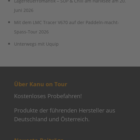
Lagerfeuerromantik – SUP & Chill am Hariksee am 20.
Juni 2026
Mit dem LMC Tracer V670 auf der Paddeln-macht-
Spass-Tour 2026
Unterwegs mit Uquip
Über Kanu on Tour
Kostenloses Probefahren!
Produkte der führenden Hersteller aus
Deutschland und Österreich.