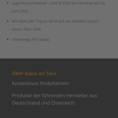
Lagerfeuerromantik – SUP & Chill am Hariksee am 20.
Juni 2026
Mit dem LMC Tracer V670 auf der Paddeln-macht-
Spass-Tour 2026
Unterwegs mit Uquip
Über Kanu on Tour
Kostenloses Probefahren!
Produkte der führenden Hersteller aus
Deutschland und Österreich.