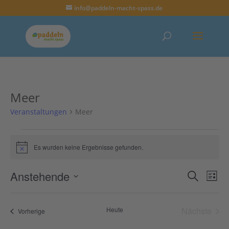
info@paddeln-macht-spass.de
Meer
Veranstaltungen
Meer
Veranstaltungen
Es wurden keine Ergebnisse gefunden.
Hinweis
Anstehende
Verans
Ver
Suche
Liste
Datum
Ans
Suche
wählen.
Nav
Heute
Nächste
Veranstaltungen
Vorherige
und
Veransta