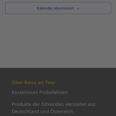
Ansich
Kalender abonnieren
Naviga
Über Kanu on Tour
Kostenloses Probefahren!
Produkte der führenden Hersteller aus
Deutschland und Österreich.