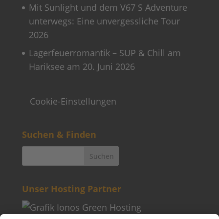
Mit Sunlight und dem V67 S Adventure
unterwegs: Eine unvergessliche Tour
2026
Lagerfeuerromantik – SUP & Chill am
Hariksee am 20. Juni 2026
Cookie-Einstellungen
Suchen & Finden
Unser Hosting Partner