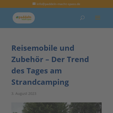
info@paddeln-macht-spass.de
Reisemobile und
Zubehör – Der Trend
des Tages am
Strandcamping
3. August 2023