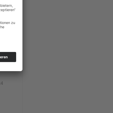
e
ft,
24