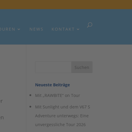
OUREN
NEWS
KONTAKT
Neueste Beiträge
Mit „RAWBITE“ on Tour
er
Mit Sunlight und dem V67 S
Adventure unterwegs: Eine
en
unvergessliche Tour 2026