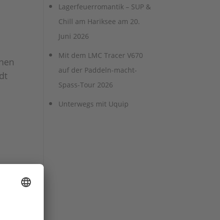
Lagerfeuerromantik – SUP &
Chill am Hariksee am 20.
Juni 2026
Mit dem LMC Tracer V670
önen
auf der Paddeln-macht-
dt
Spass-Tour 2026
Unterwegs mit Uquip
iner
als