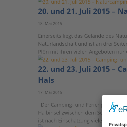
20. und 21. Juli 2015 – 
18. Mai 2015
Einerseits liegt das Gelände des Nat
Naturlandschaft und ist an drei Seit
Plön mit ihren vielen Angeboten nur 
22. und 23. Juli 2015 –
Hals
17. Mai 2015
Der Camping- und Ferienpark Wulfener
Halbinsel zwischen dem Surfrevier d
ist nach Einschätzung vieler Gäste e