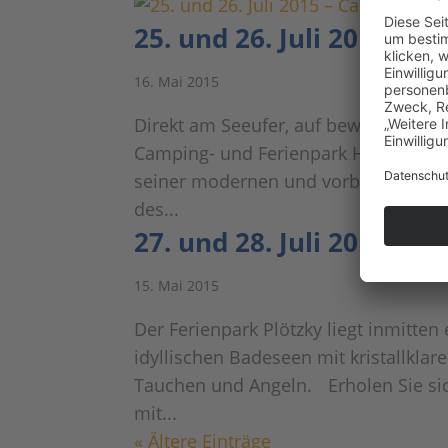
25. und 26. Juli 2015 –
16. Mai 2015
Direkt am Seeufer, auf bewaldetem hü
Camping- und Ferienpark Havelberge.
seiner modernen und vorbildlichen 
des...
27. und 28. Juli 2015 – F
15. Mai 2015
Der Ferienpark Plötzky liegt inmitte
idyllischen Badeseen mit kristallk
Tauchen und Angeln. Erholen Sie sic
mit...
« Ältere Einträge