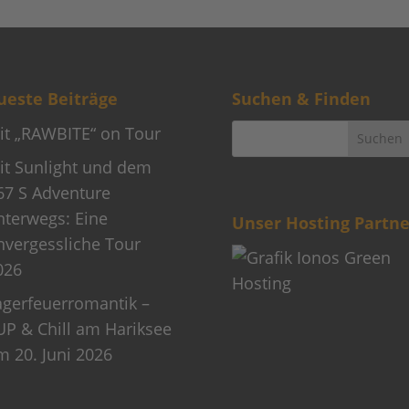
este Beiträge
Suchen & Finden
it „RAWBITE“ on Tour
it Sunlight und dem
67 S Adventure
nterwegs: Eine
Unser Hosting Partne
nvergessliche Tour
026
agerfeuerromantik –
UP & Chill am Hariksee
m 20. Juni 2026