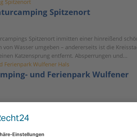
Naturcamping Spitzenort
urcampings Spitzenort inmitten einer hinreißend sch
en von Wasser umgeben – andererseits ist die Kreissta
einen Katzensprung entfernt. Absperrungen und...
 Camping- und Ferienpark Wulfener
 Hals, in Wulfen, Ostsee-Insel Fehmarn, liegt auf e
es Burger Sees und der freien Ostsee. Der Wulfener H
iner der schönsten Campingplätze...