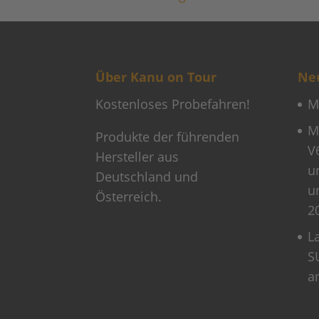
Über Kanu on Tour
Neu
Kostenloses Probefahren!
M
M
Produkte der führenden
V
Hersteller aus
u
Deutschland und
u
Österreich.
2
L
S
a