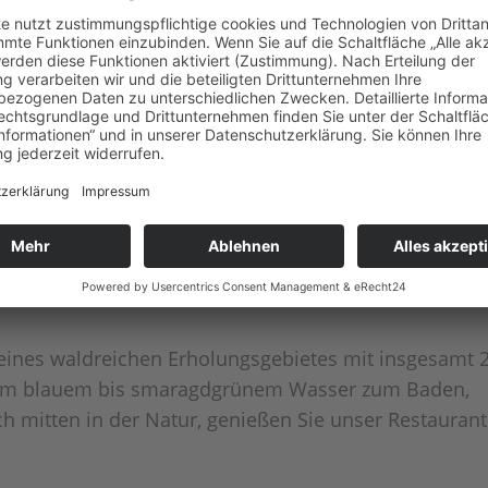
 Camping- und Ferienpark Havelberg
geligen, abgestuft terrassiertem Gelände, liegt der
 Wegen seiner herrlichen Einbindung in die Landscha
Ausstattung, der umfassenden Gästebetreuung sowie
erienpark Plötzky
n eines waldreichen Erholungsgebietes mit insgesamt 
larem blauem bis smaragdgrünem Wasser zum Baden,
h mitten in der Natur, genießen Sie unser Restaurant