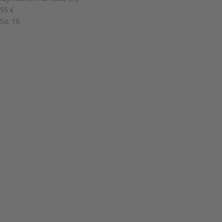
55 €
So.
16