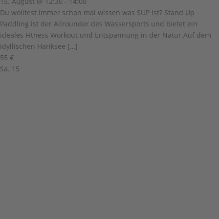
15. August @ 12:30
-
14:00
Du wolltest immer schon mal wissen was SUP ist? Stand Up
Paddling ist der Allrounder des Wassersports und bietet ein
ideales Fitness Workout und Entspannung in der Natur.Auf dem
idyllischen Hariksee […]
55 €
Sa.
15