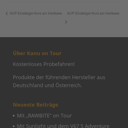
SUP Einsteiger-Kurs am Hariksee
SUP Einsteiger-Kurs am Hariksee
Über Kanu on Tour
Kostenloses Probefahren!
Produkte der führenden Hersteller aus
Deutschland und Österreich.
Neueste Beiträge
Mit „RAWBITE“ on Tour
Mit Sunlight und dem V67 S Adventure