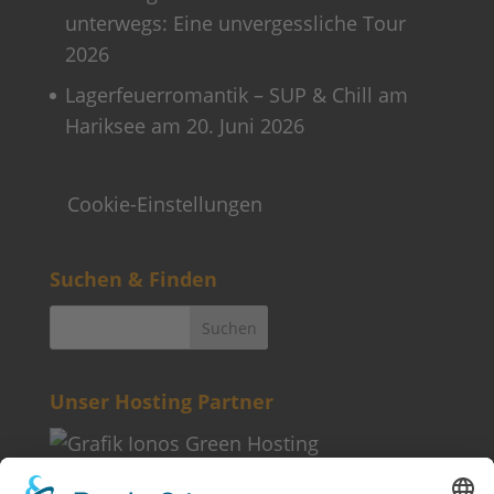
unterwegs: Eine unvergessliche Tour
2026
Lagerfeuerromantik – SUP & Chill am
Hariksee am 20. Juni 2026
Cookie-Einstellungen
Suchen & Finden
Unser Hosting Partner