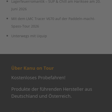
Lagerfeuerromantik – SUP & Chill am Hariksee am 20.
Juni 2026
Mit dem LMC Tracer V670 auf der Paddeln-macht-
Spass-Tour 2026
Unterwegs mit Uquip
Über Kanu on Tour
Kostenloses Probefahren!
Produkte der führenden Hersteller aus
Deutschland und Österreich.