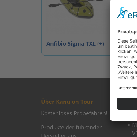
Anfibio Sigma TXL (+)
Über Kanu on Tour
Neu
Kostenloses Probefahren!
M
M
Produkte der führenden
V
Hersteller aus