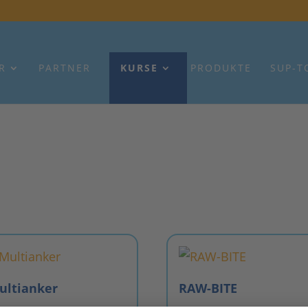
R
PARTNER
KURSE
PRODUKTE
SUP-T
ultianker
RAW-BITE