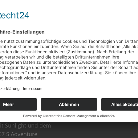
este Beiträge
Suchen & Finden
it „RAWBITE“ on Tour
it Sunlight und dem
67 S Adventure