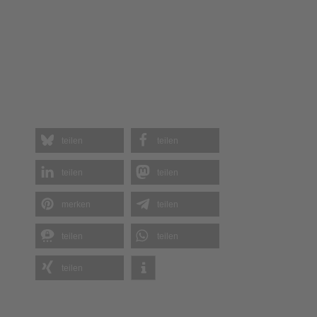
merken
teilen
teilen
teilen
teilen
Neueste Beiträge
Mit „RAWBITE“ on Tour
Mit Sunlight und dem V67 S Adventure unterwegs:
Eine unvergessliche Tour 2026
Lagerfeuerromantik – SUP & Chill am Hariksee am 20.