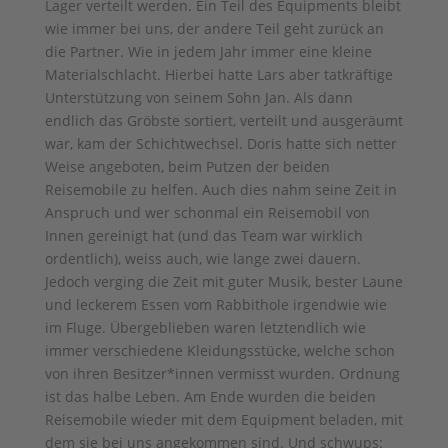
Lager verteilt werden. Ein Teil des Equipments bleibt
wie immer bei uns, der andere Teil geht zurück an
die Partner. Wie in jedem Jahr immer eine kleine
Materialschlacht. Hierbei hatte Lars aber tatkräftige
Unterstützung von seinem Sohn Jan. Als dann
endlich das Gröbste sortiert, verteilt und ausgeräumt
war, kam der Schichtwechsel. Doris hatte sich netter
Weise angeboten, beim Putzen der beiden
Reisemobile zu helfen. Auch dies nahm seine Zeit in
Anspruch und wer schonmal ein Reisemobil von
Innen gereinigt hat (und das Team war wirklich
ordentlich), weiss auch, wie lange zwei dauern.
Jedoch verging die Zeit mit guter Musik, bester Laune
und leckerem Essen vom Rabbithole irgendwie wie
im Fluge. Übergeblieben waren letztendlich wie
immer verschiedene Kleidungsstücke, welche schon
von ihren Besitzer*innen vermisst wurden. Ordnung
ist das halbe Leben. Am Ende wurden die beiden
Reisemobile wieder mit dem Equipment beladen, mit
dem sie bei uns angekommen sind. Und schwups: