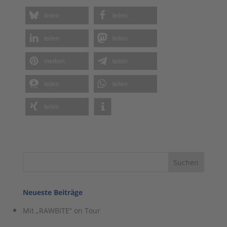
Neueste Beiträge
Mit „RAWBITE“ on Tour
Mit Sunlight und dem V67 S Adventure unterwegs:
Eine unvergessliche Tour 2026
Lagerfeuerromantik – SUP & Chill am Hariksee am 20.
Juni 2026
Mit dem LMC Tracer V670 auf der Paddeln-macht-
Spass-Tour 2026
Unterwegs mit Uquip