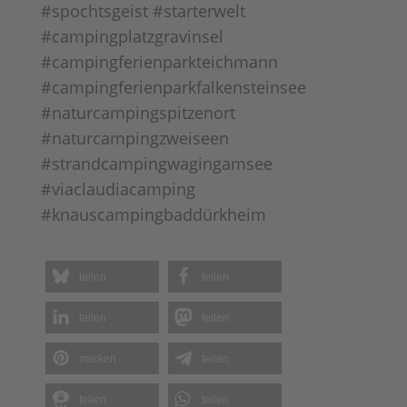
#spochtsgeist #starterwelt
#campingplatzgravinsel
#campingferienparkteichmann
#campingferienparkfalkensteinsee
#naturcampingspitzenort
#naturcampingzweiseen
#strandcampingwagingamsee
#viaclaudiacamping
#knauscampingbaddürkheim
teilen
teilen
teilen
teilen
merken
teilen
teilen
teilen