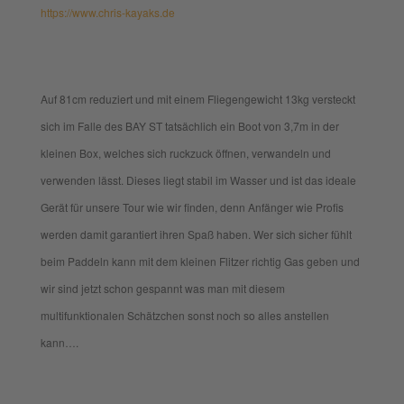
https://www.chris-kayaks.de
Auf 81cm reduziert und mit einem Fliegengewicht 13kg versteckt
sich im Falle des BAY ST tatsächlich ein Boot von 3,7m in der
kleinen Box, welches sich ruckzuck öffnen, verwandeln und
verwenden lässt. Dieses liegt stabil im Wasser und ist das ideale
Gerät für unsere Tour wie wir finden, denn Anfänger wie Profis
werden damit garantiert ihren Spaß haben. Wer sich sicher fühlt
beim Paddeln kann mit dem kleinen Flitzer richtig Gas geben und
wir sind jetzt schon gespannt was man mit diesem
multifunktionalen Schätzchen sonst noch so alles anstellen
kann….