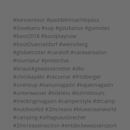
#kanuontour #paddelnmachtspass
#ilovekanu #sup #gatzkanus #gumotex
#boot2018 #bootplaynow
#bootDuesseldorf #weinsberg
#globetrotter #caraloft #caravansalon
#tournatur #protective
#knaus#gewässerretter #dkv
#chriskayaks #secumar #fritzberger
#sirensup #kanumagazin #kajakmagazin
#unterwasser #tideless #kuhnletours
#treckingmagazin #camperstyle #drcamp
#outdoorkid #2increase #blueoceanworld
#camping #alltagsausbrecher
#2increaseinaction #entdeckewassersport