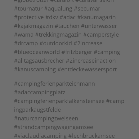
#tournatur #aqualung #secumar
#protective #dkv #adac #kanumagazin
#kajakmagazin #tauchen #unterwasser
#wama #trekkingmagazin #camperstyle
#drcamp #outdoorkid #2increase
#blueoceanworld #fritzberger #camping
#alltagsausbrecher #2increaseinaction
#kanuscamping #entdeckewassersport
#campingferienparkteichmann
#adaccampingplatz
#campingferienparkfalkensteinsee #camp
ingparkaugstfelde
#naturcampingzweiseen
#strandcampingwagingamsee
#viaclaudiacamping #lechbruckamsee