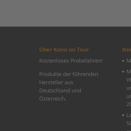
Über Kanu on Tour
Neu
Kostenloses Probefahren!
M
M
Produkte der führenden
V
Hersteller aus
u
Deutschland und
u
Österreich.
2
L
S