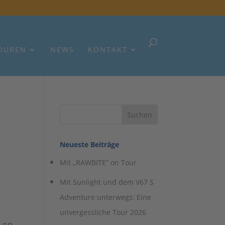
OUREN
NEWS
KONTAKT
Neueste Beiträge
Mit „RAWBITE“ on Tour
Mit Sunlight und dem V67 S
Adventure unterwegs: Eine
unvergessliche Tour 2026
 on