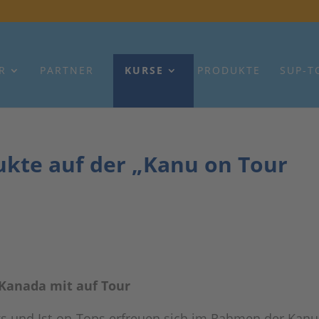
R
PARTNER
KURSE
PRODUKTE
SUP-T
kte auf der „Kanu on Tour
Kanada mit auf Tour
s und Ist-on-Tops erfreuen sich im Rahmen der Kanu