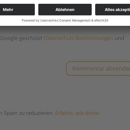
e in diesem Browser für meinen nächsten Kommenta
 Google geschützt
Datenschutz-Bestimmungen
und
m Spam zu reduzieren.
Erfahre, wie deine
.