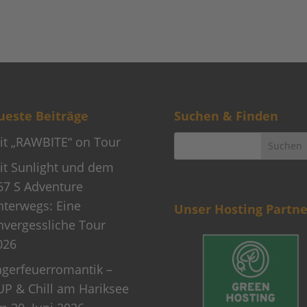
este Beiträge
Suchen & Finden
it „RAWBITE“ on Tour
it Sunlight und dem
67 S Adventure
nterwegs: Eine
Unser Hosting Partne
nvergessliche Tour
026
agerfeuerromantik –
UP & Chill am Hariksee