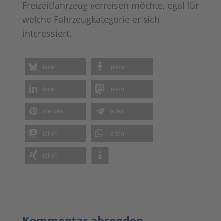
Freizeitfahrzeug verreisen möchte, egal für
welche Fahrzeugkategorie er sich
interessiert.
teilen
teilen
teilen
teilen
merken
teilen
teilen
teilen
teilen
Kommentar absenden