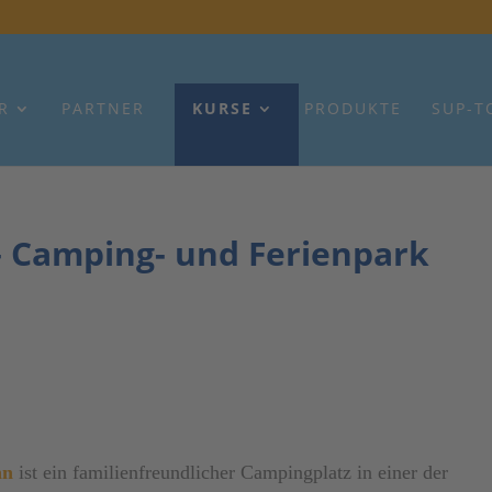
R
PARTNER
KURSE
PRODUKTE
SUP-T
8 – Camping- und Ferienpark
nn
ist ein familienfreundlicher Campingplatz in einer der