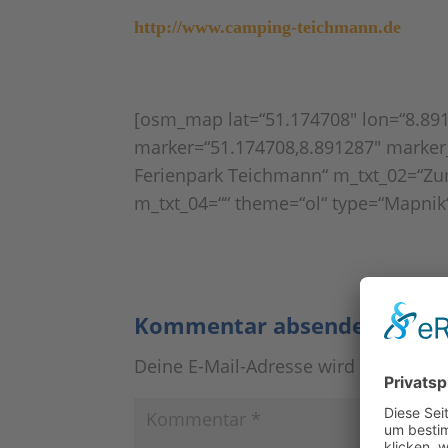
http://www.camping-teichmann.de
[osm_map lat=“51.174708″ lon=“8.89
marker=“51.174708,8.891287″ marke
Ferienpark Teichmann“ m_txt_02=“Z
m_txt_04=““ theme=“ol“ type=“Mapnik
Kommentar absenden
Deine E-Mail-Adresse wird nicht veröf