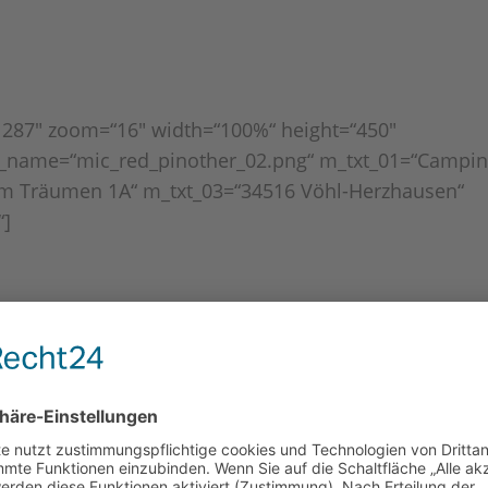
1287″ zoom=“16″ width=“100%“ height=“450″
r_name=“mic_red_pinother_02.png“ m_txt_01=“Campi
um Träumen 1A“ m_txt_03=“34516 Vöhl-Herzhausen“
“]
fentlicht.
Erforderliche Felder sind mit
*
markiert