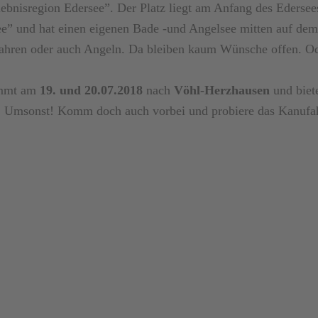
ebnisregion Edersee”. Der Platz liegt am Anfang des Edersee
ee” und hat einen eigenen Bade -und Angelsee mitten auf de
fahren oder auch Angeln. Da bleiben kaum Wünsche offen. O
ommt am
19. und 20.07.2018
nach
Vöhl-Herzhausen
und biet
n! Umsonst! Komm doch auch vorbei und probiere das Kanufa