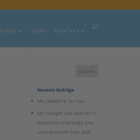
OUREN
NEWS
KONTAKT
Neueste Beiträge
Mit „RAWBITE“ on Tour
Mit Sunlight und dem V67 S
Adventure unterwegs: Eine
unvergessliche Tour 2026