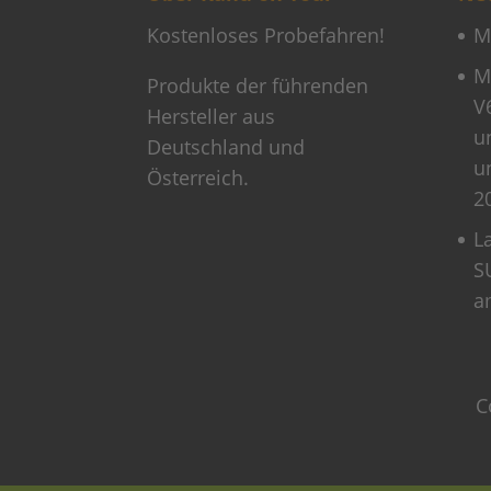
Kostenloses Probefahren!
M
M
Produkte der führenden
V
Hersteller aus
u
Deutschland und
u
Österreich.
2
L
S
a
C