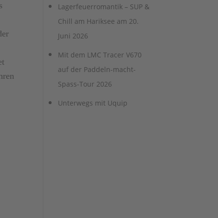
s
Lagerfeuerromantik – SUP &
m
Chill am Hariksee am 20.
der
Juni 2026
Mit dem LMC Tracer V670
et
auf der Paddeln-macht-
hren
Spass-Tour 2026
Unterwegs mit Uquip