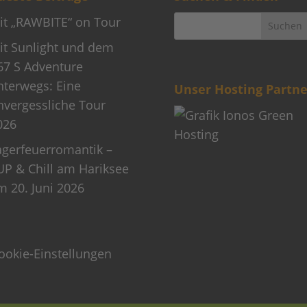
it „RAWBITE“ on Tour
it Sunlight und dem
67 S Adventure
nterwegs: Eine
Unser Hosting Partne
nvergessliche Tour
026
agerfeuerromantik –
UP & Chill am Hariksee
m 20. Juni 2026
ookie-Einstellungen