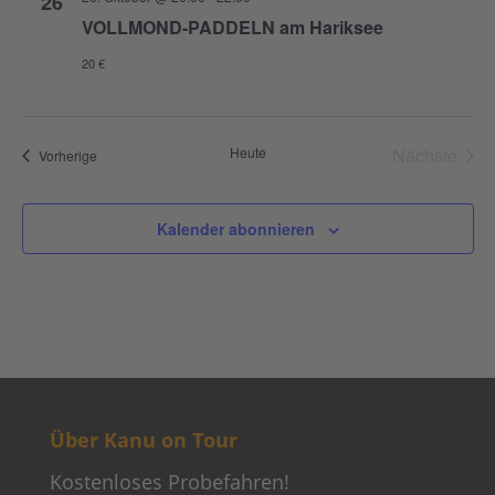
26
VOLLMOND-PADDELN am Hariksee
20 €
Heute
Nächste
Veranstaltungen
Vorherige
Veransta
Kalender abonnieren
Über Kanu on Tour
Kostenloses Probefahren!