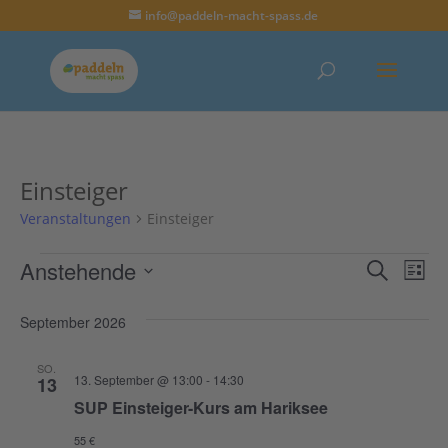
info@paddeln-macht-spass.de
Einsteiger
Veranstaltungen
Einsteiger
Veranstaltungen
Anstehende
Verans
Ver
Suche
Liste
Datum
Ans
Suche
September 2026
wählen.
Nav
und
SO.
13. September @ 13:00
-
14:30
13
Ansich
SUP Einsteiger-Kurs am Hariksee
Naviga
55 €