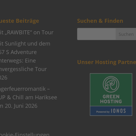
este Beiträge
Suchen & Finden
it „RAWBITE“ on Tour
it Sunlight und dem
67 S Adventure
nterwegs: Eine
Unser Hosting Partne
nvergessliche Tour
026
agerfeuerromantik –
UP & Chill am Hariksee
m 20. Juni 2026
ookie-Einstellungen