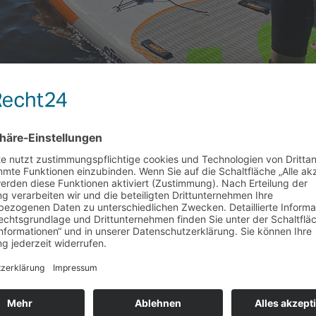
n was SUP ist? Stand Up Paddling ist der Allrounder des
nnung in der Natur.Auf dem idyllischen Hariksee zeigen 
ist.
ren 55,-€/Person inkl. der Lizenz des Deutschen Stan
en Fachbegriffe