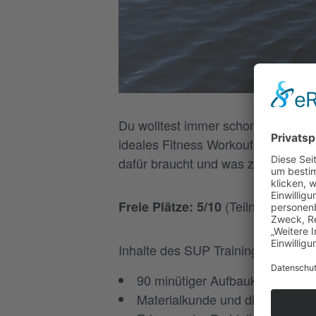
Du wolltest immer schon mal wisse
ideales Fitness Workout und Entspa
dafür braucht und was zu beachten 
(Teilnahmegebüh
Freie Plätze: 5/10
Inhalte des SUP Trainings:
90 minütiger Aufbaukurs
Materialkunde und die wichtigst