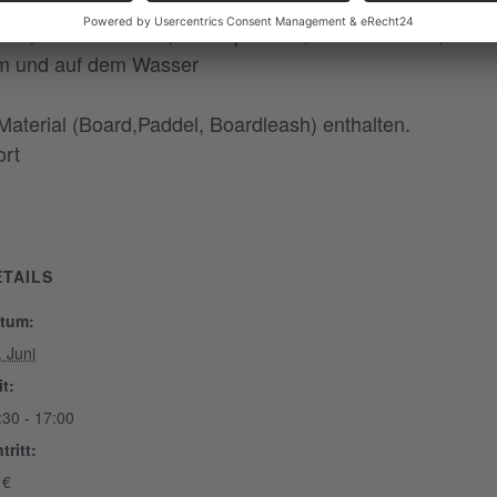
n an Land und im Wasser
sser, das Aufstehen, Grundposition, Paddeltechnik, We
am und auf dem Wasser
 Material (Board,Paddel, Boardleash) enthalten.
ort
ETAILS
tum:
. Juni
it:
:30 - 17:00
tritt:
 €