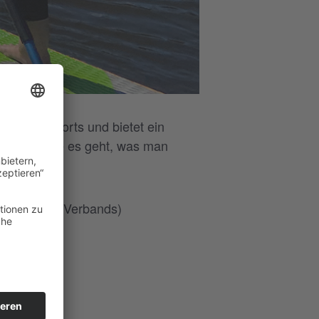
 Wassersports und bietet ein
wir dir, wie es geht, was man
d Up Paddle Verbands)