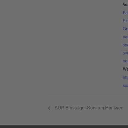
Ve
Be
Ei
Gr
pa
sp
su
bo
We
ht
sp
SUP Einsteiger-Kurs am Hariksee