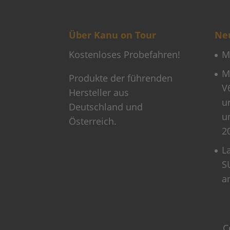
Über Kanu on Tour
Neu
Kostenloses Probefahren!
M
M
Produkte der führenden
V
Hersteller aus
u
Deutschland und
u
Österreich.
2
L
S
a
C