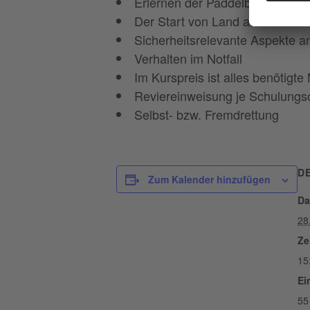
Erlernen der Paddelbewegunge
Der Start von Land auf das Wa
Sicherheitsrelevante Aspekte 
Verhalten im Notfall
Im Kurspreis ist alles benötigte
Reviereinweisung je Schulungs
Selbst- bzw. Fremdrettung
D
Zum Kalender hinzufügen
Da
28
Ze
15
Ein
55