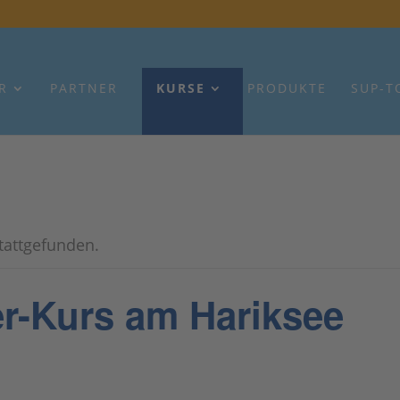
R
PARTNER
KURSE
PRODUKTE
SUP-T
stattgefunden.
r-Kurs am Hariksee