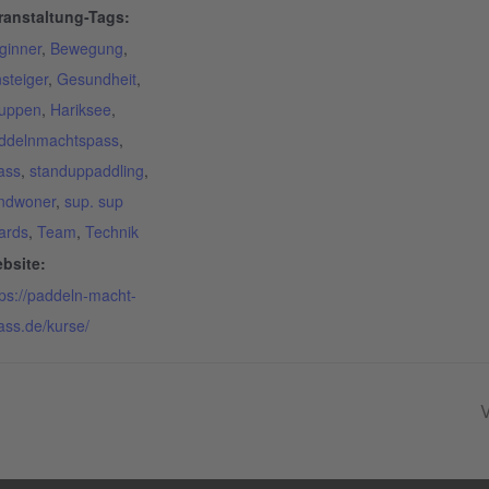
ranstaltung-Tags:
ginner
,
Bewegung
,
nsteiger
,
Gesundheit
,
uppen
,
Hariksee
,
ddelnmachtspass
,
ass
,
standuppaddling
,
ndwoner
,
sup. sup
ards
,
Team
,
Technik
bsite:
tps://paddeln-macht-
ass.de/kurse/