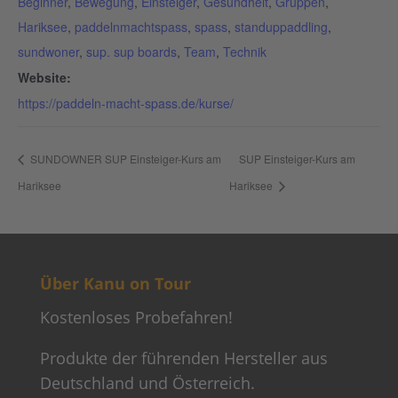
Beginner
,
Bewegung
,
Einsteiger
,
Gesundheit
,
Gruppen
,
Hariksee
,
paddelnmachtspass
,
spass
,
standuppaddling
,
sundwoner
,
sup. sup boards
,
Team
,
Technik
Website:
https://paddeln-macht-spass.de/kurse/
SUNDOWNER SUP Einsteiger-Kurs am
SUP Einsteiger-Kurs am
Hariksee
Hariksee
Über Kanu on Tour
Kostenloses Probefahren!
Produkte der führenden Hersteller aus
Deutschland und Österreich.