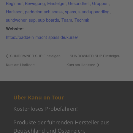
Beginner
,
Bewegung
,
Einsteiger
,
Gesundheit
,
Gruppen
,
Hariksee
,
paddelnmachtspass
,
spass
,
standuppaddling
,
sundwoner
,
sup. sup boards
,
Team
,
Technik
Website:
https://paddeln-macht-spass.de/kurse/
SUNDOWNER SUP Einsteiger-
SUNDOWNER SUP Einsteiger-
Kurs am Hariksee
Kurs am Hariksee
Über Kanu on Tour
Kostenloses Probefahren!
Produkte der führenden Hersteller aus
Deutschland und Österreich.