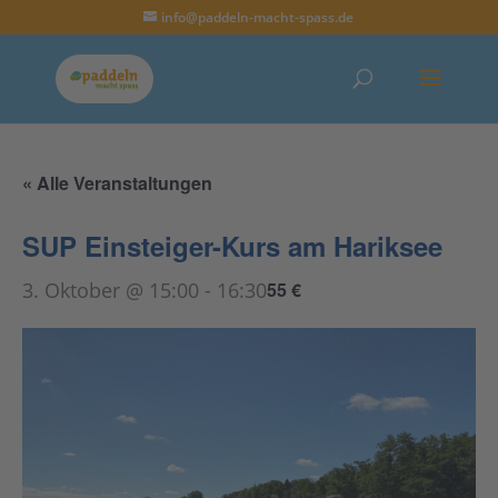
info@paddeln-macht-spass.de
« Alle Veranstaltungen
SUP Einsteiger-Kurs am Hariksee
3. Oktober @ 15:00
-
16:30
55 €