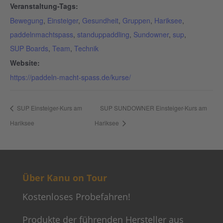
Veranstaltung-Tags:
Bewegung
,
Einsteiger
,
Gesundheit
,
Gruppen
,
Hariksee
,
paddelnmachtspass
,
standuppaddling
,
Sundowner
,
sup
,
SUP Boards
,
Team
,
Technik
Website:
https://paddeln-macht-spass.de/kurse/
SUP Einsteiger-Kurs am
SUP SUNDOWNER Einsteiger-Kurs am
Hariksee
Hariksee
Über Kanu on Tour
Kostenloses Probefahren!
Produkte der führenden Hersteller aus