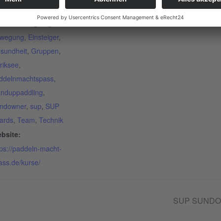
ds-Kurs
,
Sundowner
ranstaltung-Tags:
wegung
,
Einsteiger
,
sundheit
,
Gruppen
,
riksee
,
ddelnmachtspass
,
anduppaddling
,
ndowner
,
sup
,
SUP
ards
,
Team
,
Technik
bsite:
tps://paddeln-macht-
ass.de/kurse/
SUP SUNDOWN