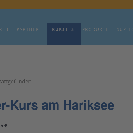
R
PARTNER
KURSE
PRODUKTE
SUP-T
stattgefunden.
r-Kurs am Hariksee
55 €