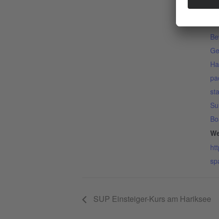
Ki
Ve
Be
Ge
Ha
pa
st
Su
Bo
We
ht
sp
SUP Einsteiger-Kurs am Hariksee