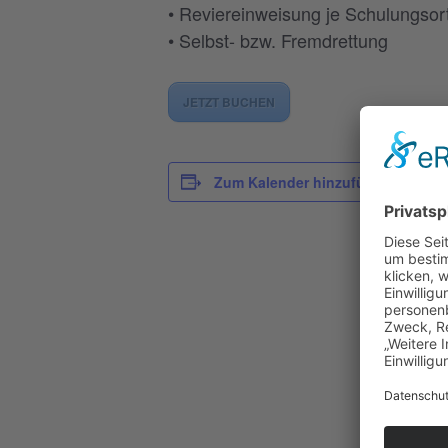
• Reviereinweisung je Schulungsor
• Selbst- bzw. Fremdrettung
JETZT BUCHEN
D
Zum Kalender hinzufügen
Da
20
Ze
13
Ein
55
Ve
n:
Ei