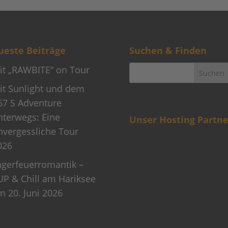
este Beiträge
Suchen & Finden
it „RAWBITE“ on Tour
it Sunlight und dem
67 S Adventure
nterwegs: Eine
Unser Hosting Partne
nvergessliche Tour
026
agerfeuerromantik –
UP & Chill am Hariksee
m 20. Juni 2026