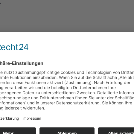
t
ETAILS
tum:
. August 2023
it:
:30 - 15:00
tritt:
 €
ranstaltungskategorie
nsteigerkurs
,
Hariksee
,