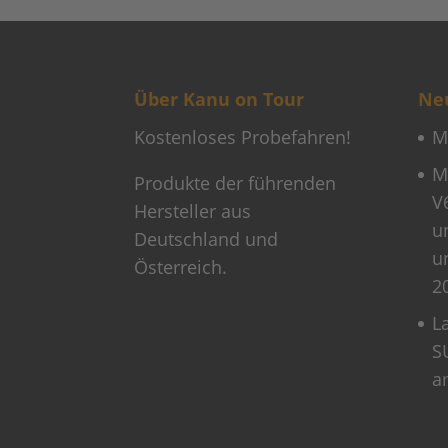
Über Kanu on Tour
Neu
Kostenloses Probefahren!
M
M
Produkte der führenden
V
Hersteller aus
u
Deutschland und
u
Österreich.
2
L
S
a