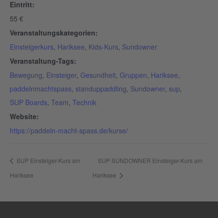
Eintritt:
55 €
Veranstaltungskategorien:
Einsteigerkurs
,
Hariksee
,
Kids-Kurs
,
Sundowner
Veranstaltung-Tags:
Bewegung
,
Einsteiger
,
Gesundheit
,
Gruppen
,
Hariksee
,
paddelnmachtspass
,
standuppaddling
,
Sundowner
,
sup
,
SUP Boards
,
Team
,
Technik
Website:
https://paddeln-macht-spass.de/kurse/
SUP Einsteiger-Kurs am
SUP SUNDOWNER Einsteiger-Kurs am
Hariksee
Hariksee