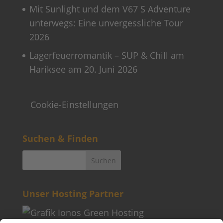
Mit Sunlight und dem V67 S Adventure
unterwegs: Eine unvergessliche Tour
2026
Lagerfeuerromantik – SUP & Chill am
Hariksee am 20. Juni 2026
Cookie-Einstellungen
Suchen & Finden
Unser Hosting Partner