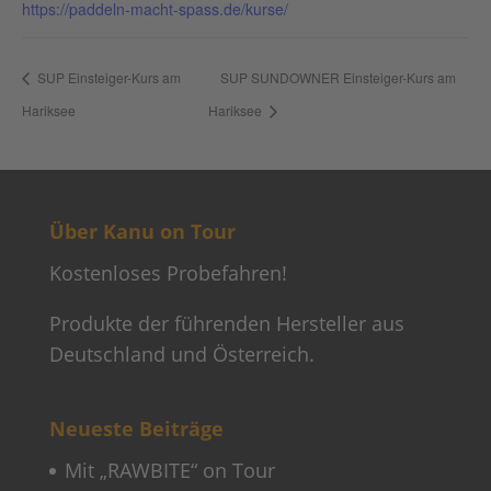
https://paddeln-macht-spass.de/kurse/
SUP Einsteiger-Kurs am
SUP SUNDOWNER Einsteiger-Kurs am
Hariksee
Hariksee
Über Kanu on Tour
Kostenloses Probefahren!
Produkte der führenden Hersteller aus
Deutschland und Österreich.
Neueste Beiträge
Mit „RAWBITE“ on Tour