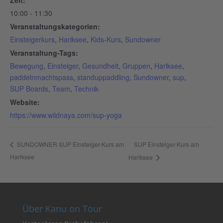
Zeit:
10:00 - 11:30
Veranstaltungskategorien:
Einsteigerkurs
,
Hariksee
,
Kids-Kurs
,
Sundowner
Veranstaltung-Tags:
Bewegung
,
Einsteiger
,
Gesundheit
,
Gruppen
,
Hariksee
,
paddelnmachtspass
,
standuppaddling
,
Sundowner
,
sup
,
SUP Boards
,
Team
,
Technik
Website:
https://www.wildnaya.com/sup-yoga
SUP Einsteiger-Kurs am
SUNDOWNER SUP Einsteiger-Kurs am
Hariksee
Hariksee
Über Kanu on Tour