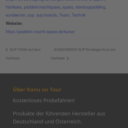
Hariksee
,
paddelnmachtspass
,
spass
,
standuppaddling
,
sundwoner
,
sup. sup boards
,
Team
,
Technik
Website:
https://paddeln-macht-spass.de/kurse/
SUP YOGA auf dem
SUNDOWNER SUP Einsteiger-Kurs am
Hariksee
Hariksee
Über Kanu on Tour
Kostenloses Probefahren!
Produkte der führenden Hersteller aus
Deutschland und Österreich.