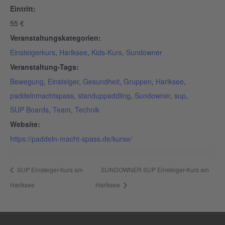
Eintritt:
55 €
Veranstaltungskategorien:
Einsteigerkurs
,
Hariksee
,
Kids-Kurs
,
Sundowner
Veranstaltung-Tags:
Bewegung
,
Einsteiger
,
Gesundheit
,
Gruppen
,
Hariksee
,
paddelnmachtspass
,
standuppaddling
,
Sundowner
,
sup
,
SUP Boards
,
Team
,
Technik
Website:
https://paddeln-macht-spass.de/kurse/
SUP Einsteiger-Kurs am
SUNDOWNER SUP Einsteiger-Kurs am
Hariksee
Hariksee