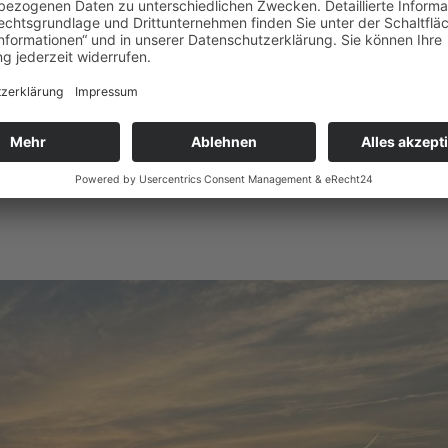
nd Palmen
er mit der Hoffnung auf einen spektakulären
fen machten wir uns auf den Weg, die ersten
nt zu begrüßen. Doch leider machte uns das Wetter