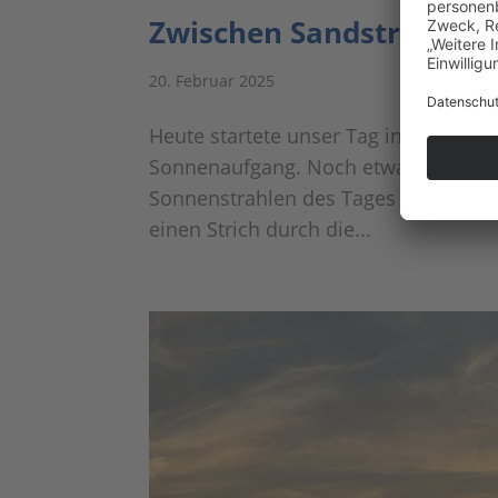
Zwischen Sandstrand u
20. Februar 2025
Heute startete unser Tag in Clearwat
Sonnenaufgang. Noch etwas verschla
Sonnenstrahlen des Tages am Horizo
einen Strich durch die...