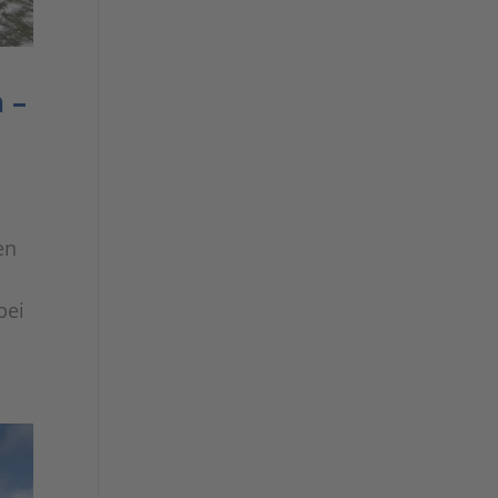
 –
en
bei