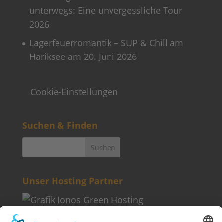
unterwegs: Eine unvergessliche Tour
2026
Lagerfeuerromantik – SUP & Chill am
Hariksee am 20. Juni 2026
Cookie-Einstellungen
Suchen & Finden
Unser Hosting Partner