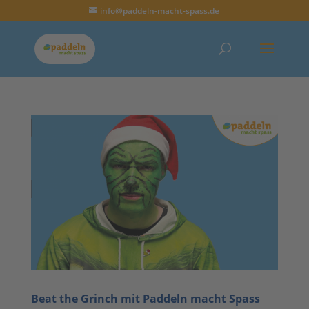
info@paddeln-macht-spass.de
Beat the Grinch mit Paddeln macht Spass