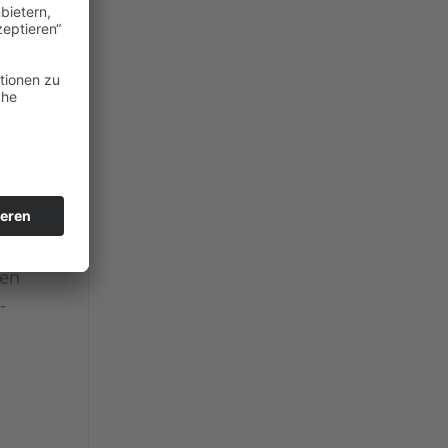
ien
-