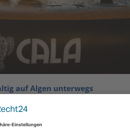
ltig auf Algen unterwegs
ügen, euch in diesem Jahr die nachhaltige
tten) von CALA Boards präsentieren zu dürfen. CALA