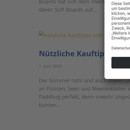
Boards hat sich dem Thema Umwelt
deren SUP Boards auf...
Nützliche Kauftipps vom
1. Juni 2023
Der Sommer naht und auch dieses Jah
an Flüssen, Seen und Meeresküsten v
Paddling perfekt, denn sowohl Ungeü
bunten...