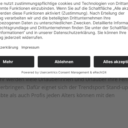
 noch etwas mehr angenommen, denn man steht auf
 SUP-Profi auf Tour
r werden viele Urlauberinnen und Urlauber ihre Fer
erbringen. Dafür eignet sich der Trendsport Stand-up
bte als auch Profis jeden Alters können mit den