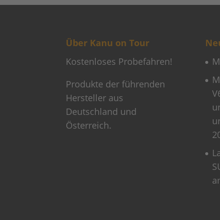
Über Kanu on Tour
Neu
Kostenloses Probefahren!
M
M
Produkte der führenden
V
Hersteller aus
u
Deutschland und
u
Österreich.
2
L
S
a