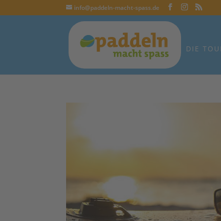
info@paddeln-macht-spass.de
DIE TOU