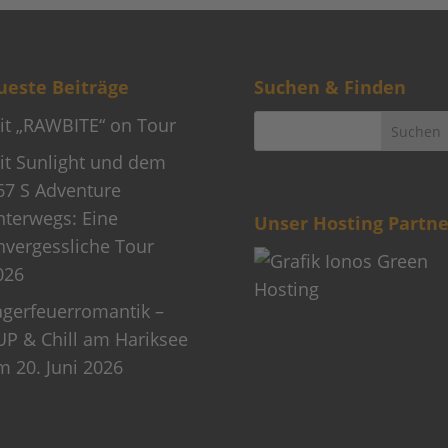
este Beiträge
Suchen & Finden
it „RAWBITE“ on Tour
it Sunlight und dem
67 S Adventure
nterwegs: Eine
Unser Hosting Partne
nvergessliche Tour
026
agerfeuerromantik –
UP & Chill am Hariksee
m 20. Juni 2026