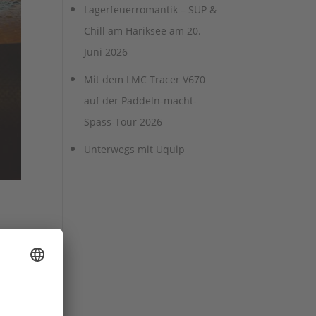
Lagerfeuerromantik – SUP &
Chill am Hariksee am 20.
Juni 2026
Mit dem LMC Tracer V670
auf der Paddeln-macht-
Spass-Tour 2026
Unterwegs mit Uquip