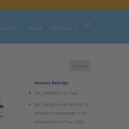
OUREN
NEWS
KONTAKT
Neueste Beiträge
Mit „RAWBITE“ on Tour
Mit Sunlight und dem V67 S
Adventure unterwegs: Eine
unvergessliche Tour 2026