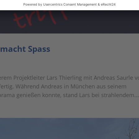
n macht Spass
rem Projektleiter Lars Thierling mit Andreas Saurle 
 fertig. Während Andreas in München aus seinem
rama genießen konnte, stand Lars bei strahlendem..