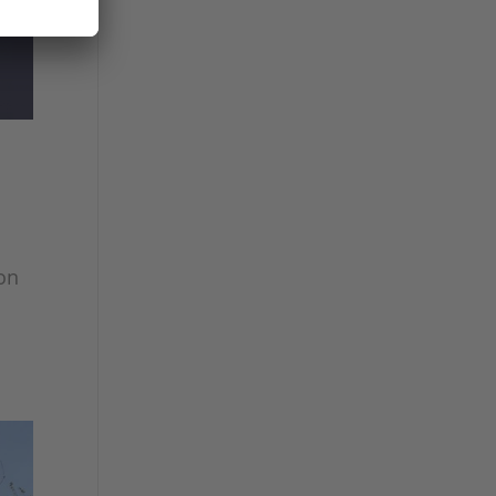
von
.