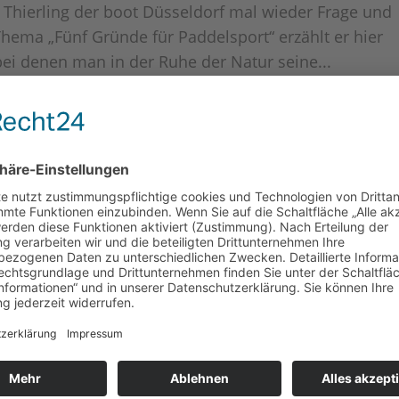
s Thierling der boot Düsseldorf mal wieder Frage und
hema „Fünf Gründe für Paddelsport“ erzählt er hier
i denen man in der Ruhe der Natur seine...