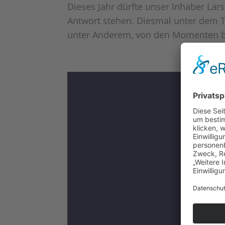
Dieses Jahr dürfte unser Inhaber Lar
Antwort stehen. Diesmal unter dem T
unter Anderem, von den Momenten be