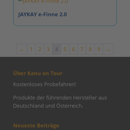
JAYKAY e-Finne 2.0
←
1
2
3
4
5
6
7
8
9
→
Über Kanu on Tour
Kostenloses Probefahren!
Produkte der führenden Hersteller aus
Deutschland und Österreich.
Neueste Beiträge