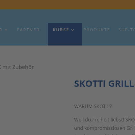
R
PARTNER
KURSE
PRODUKTE
SUP-T
X mit Zubehör
SKOTTI GRILL
WARUM SKOTTI?
Weil du Freiheit liebst! S
und kompromisslosen Grill