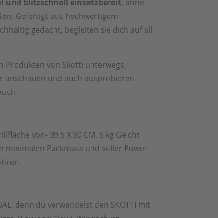
il und blitzschnell einsatzbereit
, ohne
ßen. Gefertigt aus hochwertigem
chhaltig gedacht, begleiten sie dich auf all
en Produkten von Skotti unterwegs,
our anschauen und auch ausprobieren
euch
llfläche von- 39,5 X 30 CM. 6 kg Geicht
nem minimalen Packmass und voller Power
ohren.
NAL, denn du verwandelst den SKOTTI mit