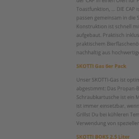
der CAP in einen Ofen für 
Toastfunktion, … DIE CAP is
passen gemeinsam in die Sk
Konstruktion ist schnell m
aufgebaut. Praktisch inklus
praktischem Bierflaschenö
nachhaltig aus hochwertige
SKOTTI Gas 6er Pack
Unser SKOTTI-Gas ist opti
abgestimmt: Das Propan-B
Schraubkartusche ist ein
ist immer einsetzbar, wen
Grillst Du bei kühleren Te
Verwendung von spezielle
SKOTTI BOKS 2,5 Liter