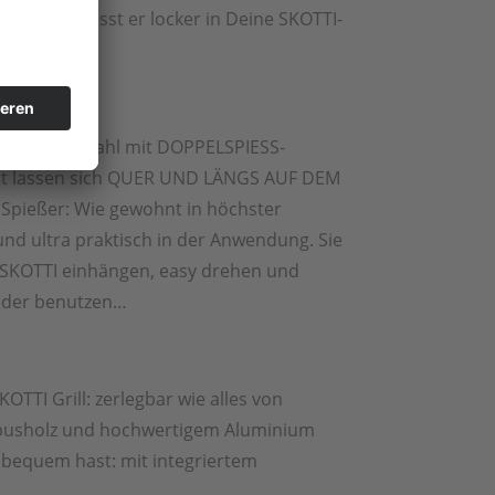
inen Maße passt er locker in Deine SKOTTI-
tigem Edelstahl mit DOPPELSPIESS-
lt lassen sich QUER UND LÄNGS AUF DEM
r Spießer: Wie gewohnt in höchster
und ultra praktisch in der Anwendung. Sie
n SKOTTI einhängen, easy drehen und
eder benutzen…
KOTTI Grill: zerlegbar wie alles von
busholz und hochwertigem Aluminium
 bequem hast: mit integriertem