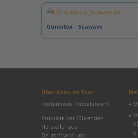
Gumotex – Seawave
Über Kanu on Tour
Neu
Kostenloses Probefahren!
M
M
Produkte der führenden
V
Hersteller aus
u
Deutschland und