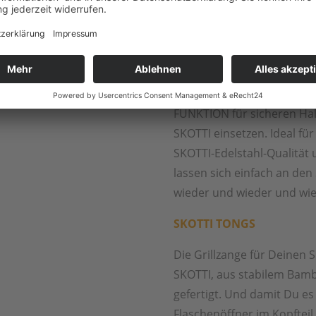
nicht auf. Durch seine kle
Tasche.
SKOTTI PIKES
6 Grillspieße aus hochwer
FUNKTION für sicheren Ha
SKOTTI einsetzen. Ideal fü
SKOTTI-Edelstahl-Qualität 
lassen sich einfach an de
wieder und wieder und wi
SKOTTI TONGS
Die Grillzange für Deinen S
SKOTTI, aus stabilem Bam
gefertigt. Und damit Du es
Flaschenöffner im Kopfteil.