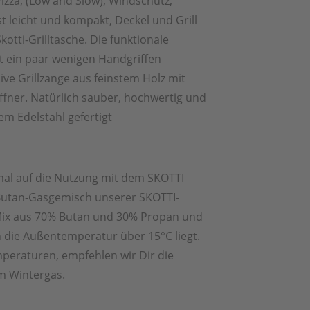
Pizza, (Low and Slow), Windschutz,
t leicht und kompakt, Deckel und Grill
otti-Grilltasche. Die funktionale
it ein paar wenigen Handgriffen
ive Grillzange aus feinstem Holz mit
ffner. Natürlich sauber, hochwertig und
m Edelstahl gefertigt
mal auf die Nutzung mit dem SKOTTI
utan-Gasgemisch unserer SKOTTI-
 Mix aus 70% Butan und 30% Propan und
n die Außentemperatur über 15°C liegt.
mperaturen, empfehlen wir Dir die
m Wintergas.