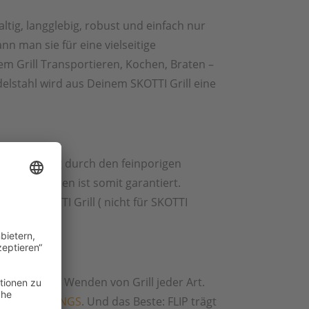
ltig, langglebig, robust und einfach nur
ann man sie für eine vielseitige
m Grill Transportieren, Kochen, Braten –
elstahl wird aus Deinem SKOTTI Grill eine
tzeverteilung durch den feinporigen
ger Pizzaboden ist somit garantiert.
l mit SKOTTI Grill ( nicht für SKOTTI
nd Ideal zum Wenden von Grill jeder Art.
n
SKOTTI TONGS
. Und das Beste: FLIP trägt