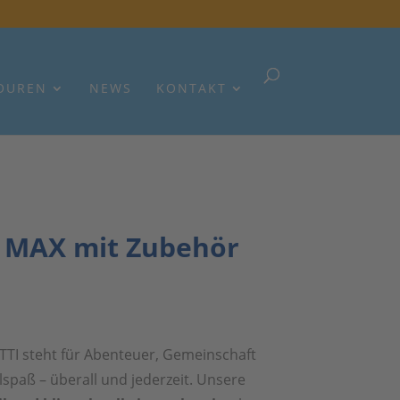
OUREN
NEWS
KONTAKT
 MAX mit Zubehör
KOTTI steht für Abenteuer, Gemeinschaft
spaß – überall und jederzeit. Unsere