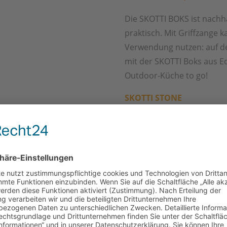
Die SKOTTI BOKS ist nachha
praktisch. Mit Griffzange k
Verwendung nutzen: auf de
mit der SKOTTI Boks aus Ed
Outdoor-Küche to go!
SKOTTI STONE
Sorgt für eine optimale Hi
Cordieritstein. Ein knuspri
SKOTTI STONE ist kompatibe
MAX).
SKOTTI FLIP
Ist nachhaltig, langlebig u
Ideal kombinierbar mit de