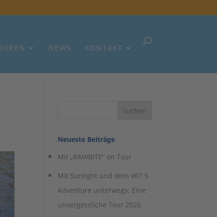
OUREN
NEWS
KONTAKT
Neueste Beiträge
Mit „RAWBITE“ on Tour
Mit Sunlight und dem V67 S
Adventure unterwegs: Eine
unvergessliche Tour 2026