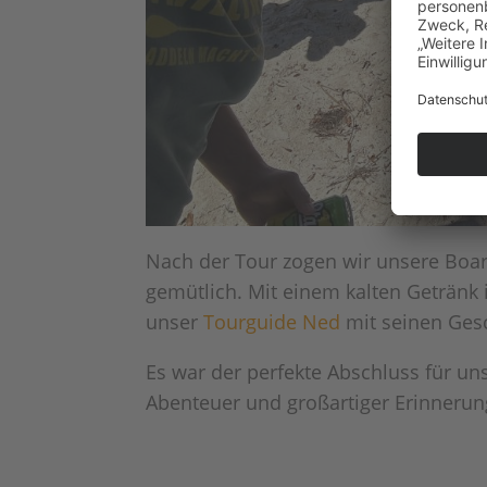
Nach der Tour zogen wir unsere Boa
gemütlich. Mit einem kalten Getränk 
unser
Tourguide Ned
mit seinen Gesc
Es war der perfekte Abschluss für un
Abenteuer und großartiger Erinnerun