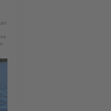
art
s
rme
en