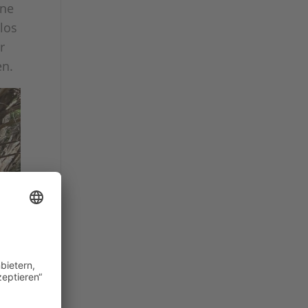
nne
los
r
en.