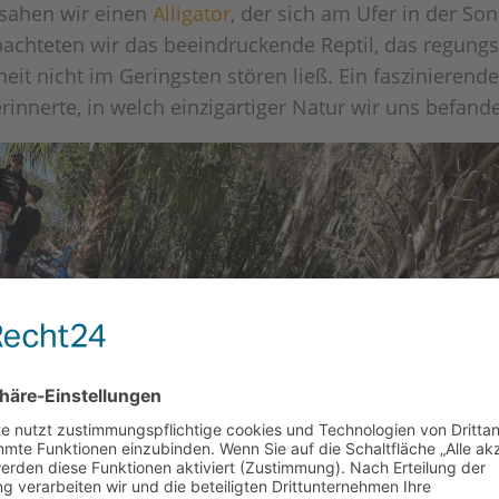
sahen wir einen
Alligator
, der sich am Ufer in der So
bachteten wir das beeindruckende Reptil, das regungs
it nicht im Geringsten stören ließ. Ein faszinierende
rinnerte, in welch einzigartiger Natur wir uns befand