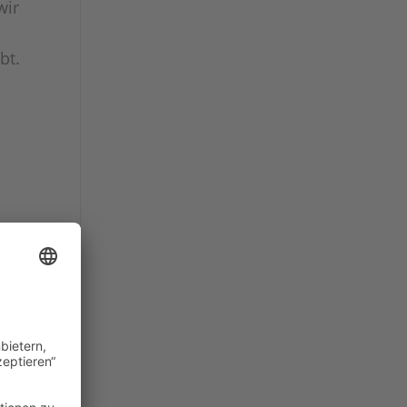
wir
bt.