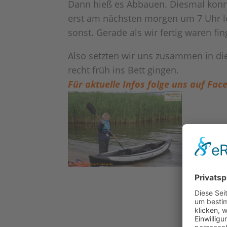
Dann hieß es Abbauen. Diesmal konnte
erst am nächsten morgen um 7 Uhr l
sonst. Gerade als wir fertig waren f
Also setzten wir uns zusammen in die
recht früh ins Bett gingen.
Für aktuelle Infos folge uns auf 