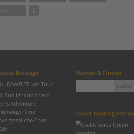
teilen
este Beiträge
Suchen & Finden
it „RAWBITE“ on Tour
it Sunlight und dem
67 S Adventure
nterwegs: Eine
Unser Hosting Partne
nvergessliche Tour
026