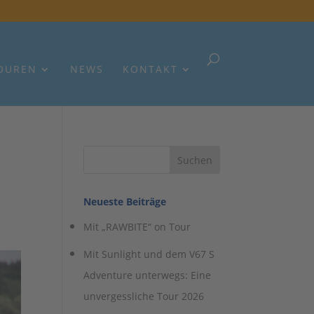
OUREN
NEWS
KONTAKT
Neueste Beiträge
Mit „RAWBITE“ on Tour
Mit Sunlight und dem V67 S
Adventure unterwegs: Eine
unvergessliche Tour 2026