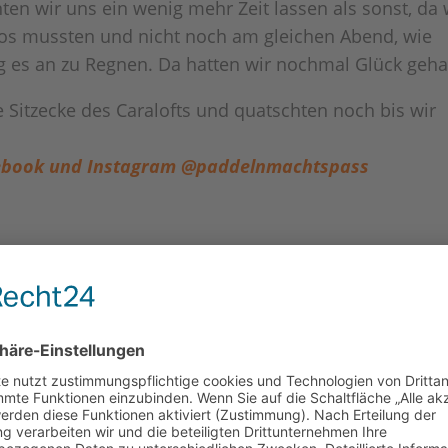
n wir uns ein wenig mehr Zeit lassen als sonst, da 
os mussten und nicht noch am gleichen Abend, wie
ing es an zu Regnen. Da hatten wir nochmal Glück geha
 Sitzecke des Caralofts und quatschten noch bis wir
Facebook und Instagram @paddelnmachtspass