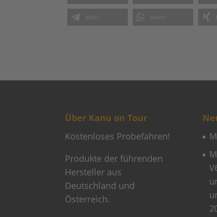
teilen
teilen
Über Kanu on Tour
Neu
Kostenloses Probefahren!
M
M
Produkte der führenden
V
Hersteller aus
u
Deutschland und
u
Österreich.
2