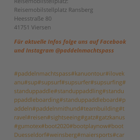
Reisemobilstellplatz:
Reisemobilstellplatz Ransberg
Heesstraße 80
41751 Viersen
Für aktuelle Infos folge uns auf Facebook
und Instagram @paddelnmachtspass
#paddelnmachtspass
#kanuontour
#ilovek
anu
#sup
#supsurf
#supsurfer
#supsurfing
#
standuppaddle
#standuppaddling
#standu
ppaddleboarding
#standuppaddleboard
#p
addeln
#paddelnmithund
#teambuilding
#t
ravel
#reisen
#sightseeing
#gatz
#gatzkanus
#gumotex
#boot2020
#bootplaynow
#boot
Duesseldorf
#weinsberg
#maiersports
#car