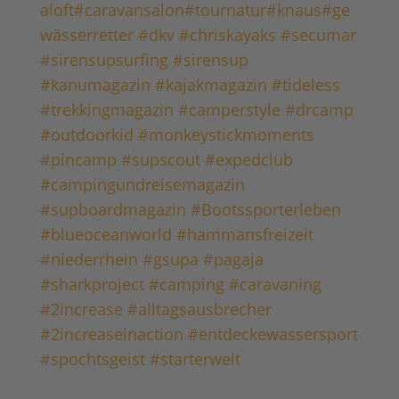
aloft
#caravansalon
#tournatur
#knaus
#ge
wässerretter
#dkv #chriskayaks #secumar
#sirensupsurfing #sirensup
#kanumagazin #kajakmagazin #tideless
#trekkingmagazin #camperstyle #drcamp
#outdoorkid #monkeystickmoments
#pincamp #supscout
#expedclub
#campingundreisemagazin
#supboardmagazin #Bootssporterleben
#blueoceanworld #hammansfreizeit
#niederrhein #gsupa #pagaja
#sharkproject #camping #caravaning
#2increase #alltagsausbrecher
#2increaseinaction #entdeckewassersport
#spochtsgeist #starterwelt