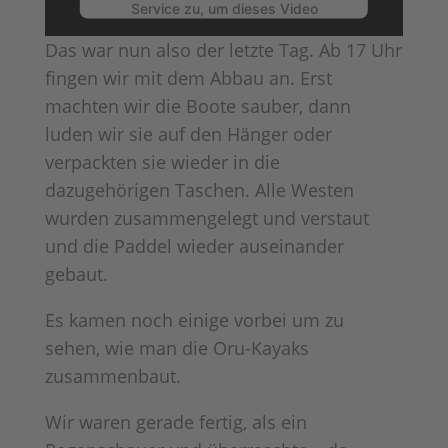
Service zu, um dieses Video
anzusehen.
Das war nun also der letzte Tag. Ab 17 Uhr
fingen wir mit dem Abbau an. Erst
Mehr Informationen
machten wir die Boote sauber, dann
luden wir sie auf den Hänger oder
Akzeptieren
verpackten sie wieder in die
Powered by
Usercentrics Consent
dazugehörigen Taschen. Alle Westen
Management Platform
wurden zusammengelegt und verstaut
und die Paddel wieder auseinander
gebaut.
Es kamen noch einige vorbei um zu
sehen, wie man die Oru-Kayaks
zusammenbaut.
Wir waren gerade fertig, als ein