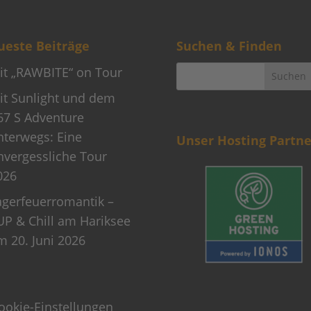
este Beiträge
Suchen & Finden
it „RAWBITE“ on Tour
it Sunlight und dem
67 S Adventure
nterwegs: Eine
Unser Hosting Partne
nvergessliche Tour
026
agerfeuerromantik –
UP & Chill am Hariksee
m 20. Juni 2026
ookie-Einstellungen