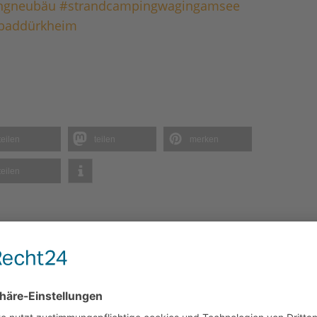
ngneubäu
#strandcampingwagingamsee
baddürkheim
teilen
teilen
merken
teilen
fentlicht.
Erforderliche Felder sind mit
*
markiert