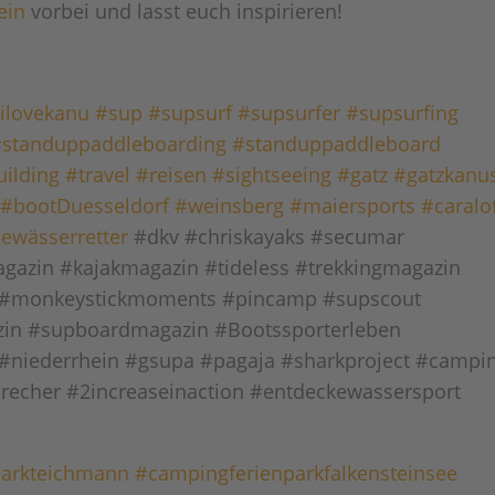
ein
vorbei und lasst euch inspirieren!
ilovekanu
#sup
#supsurf
#supsurfer
#supsurfing
#standuppaddleboarding
#standuppaddleboard
ilding
#travel
#reisen
#sightseeing
#gatz
#gatzkanu
#bootDuesseldorf
#weinsberg
#maiersports
#caralo
ewässerretter
#dkv #chriskayaks #secumar
gazin #kajakmagazin #tideless #trekkingmagazin
 #monkeystickmoments #pincamp #supscout
in #supboardmagazin #Bootssporterleben
#niederrhein #gsupa #pagaja #sharkproject #campi
brecher #2increaseinaction #entdeckewassersport
parkteichmann
#campingferienparkfalkensteinsee