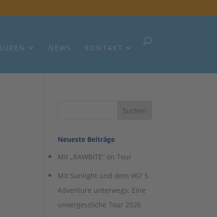
OUREN
NEWS
KONTAKT
Neueste Beiträge
Mit „RAWBITE“ on Tour
Mit Sunlight und dem V67 S
Adventure unterwegs: Eine
unvergessliche Tour 2026