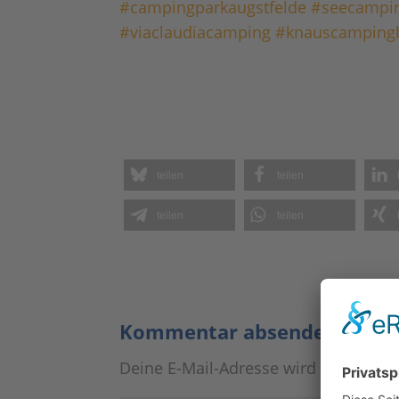
#campingparkaugstfelde
#seecampi
#viaclaudiacamping
#knauscamping
teilen
teilen
teilen
teilen
Kommentar absenden
Deine E-Mail-Adresse wird nicht veröf