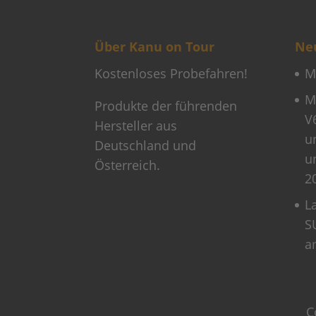
Über Kanu on Tour
Neu
Kostenloses Probefahren!
M
M
Produkte der führenden
V
Hersteller aus
u
Deutschland und
u
Österreich.
2
L
S
a
C