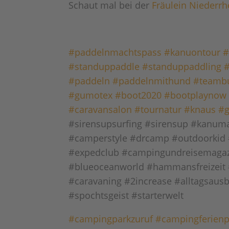
Schaut mal bei der
Fräulein Niederrh
#paddelnmachtspass
#kanuontour
#
#standuppaddle
#standuppaddling
#paddeln
#paddelnmithund
#teambu
#gumotex
#boot2020
#bootplaynow
#caravansalon
#tournatur
#knaus
#g
#sirensupsurfing #sirensup #kanuma
#camperstyle #drcamp #outdoorkid
#expedclub #campingundreisemagaz
#blueoceanworld #hammansfreizeit 
#caravaning #2increase #alltagsaus
#spochtsgeist #starterwelt
#campingparkzuruf
#campingferien