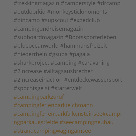
#2increase #alltagsausbrecher
#2increaseinaction #entdeckewassersport
#spochtsgeist #starterwelt
#campingparkzuruf
#campingferienparkteichmann
#campingferienparkfalkensteinsee
#campi
ngparkaugstfelde
#seecampingneubäu
#strandcampingwagingamsee
#viaclaudiacamping
#knauscampingbadd
ürkheim
teilen
teilen
teilen
teilen