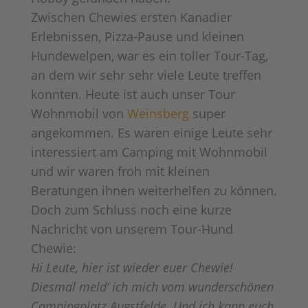
Powered by
Usercentrics Consent
Zwischen Chewies ersten Kanadier
Management Platform
Erlebnissen, Pizza-Pause und kleinen
Hundewelpen, war es ein toller Tour-Tag,
an dem wir sehr sehr viele Leute treffen
konnten. Heute ist auch unser Tour
Wohnmobil von
Weinsberg
super
angekommen. Es waren einige Leute sehr
interessiert am Camping mit Wohnmobil
und wir waren froh mit kleinen
Beratungen ihnen weiterhelfen zu können.
Doch zum Schluss noch eine kurze
Nachricht von unserem Tour-Hund
Chewie:
Hi Leute, hier ist wieder euer Chewie!
Diesmal meld‘ ich mich vom wunderschönen
Campingplatz Augstfelde. Und ich kann euch