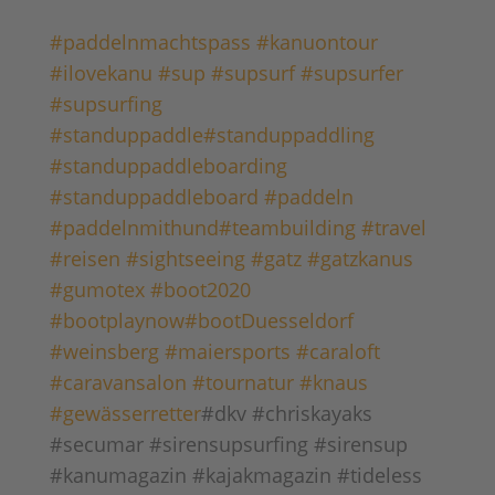
#reisen
#sightseeing
#gatz
#gatzkanus
#gumotex
#boot2020
#bootplaynow
#bootDuesseldorf
#weinsberg
#maiersports
#caraloft
#caravansalon
#tournatur
#knaus
#gewässerretter
#dkv #chriskayaks
#secumar #sirensupsurfing #sirensup
#kanumagazin #kajakmagazin #tideless
#trekkingmagazin #camperstyle #drcamp
#outdoorkid #monkeystickmoments
#pincamp #supscout #expedclub
#campingundreisemagazin
#supboardmagazin #Bootssporterleben
#blueoceanworld #hammansfreizeit
#niederrhein #gsupa #pagaja
#sharkproject #camping #caravaning