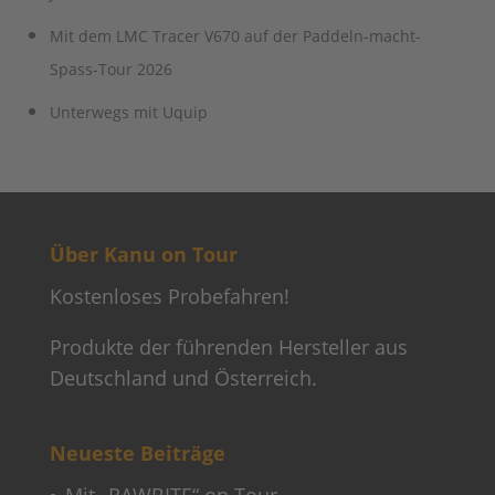
Über Kanu on Tour
Kostenloses Probefahren!
Produkte der führenden Hersteller aus
Deutschland und Österreich.
Neueste Beiträge
Mit „RAWBITE“ on Tour
Mit Sunlight und dem V67 S Adventure
unterwegs: Eine unvergessliche Tour
2026
Lagerfeuerromantik – SUP & Chill am
Hariksee am 20. Juni 2026