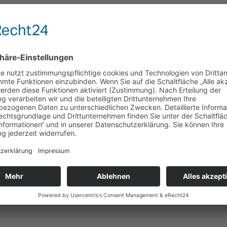
teilen
teilen
merken
teilen
fentlicht.
Erforderliche Felder sind mit
*
markiert