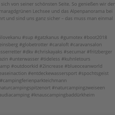
t sich von seiner schönsten Seite. So genießen wir de
 smaragdgrünen Lechsee und das Alpenpanorama bei
hrt und sind uns ganz sicher – das muss man einmal
ilovekanu #sup #gatzkanus #gumotex #boot2018
nsberg #globetrotter #caraloft #caravansalon
serretter #dkv #chriskayaks #secumar #fritzberger
zin #unterwasser #tideless #kuhnletours
camp #outdoorkid #2increase #blueoceanworld
easeinaction #entdeckewassersport #spochtsgeist
l #campingferienparkteichmann
#naturcampingspitzenort #naturcampingzweiseen
laudiacamping #knauscampingbaddürkheim