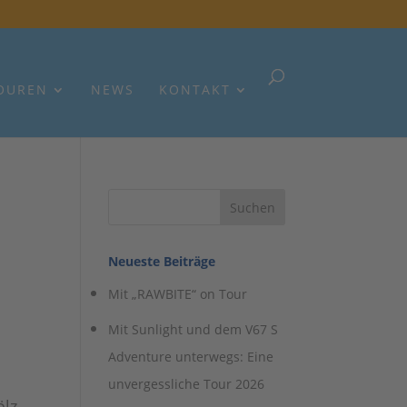
OUREN
NEWS
KONTAKT
Neueste Beiträge
Mit „RAWBITE“ on Tour
Mit Sunlight und dem V67 S
Adventure unterwegs: Eine
unvergessliche Tour 2026
lz.