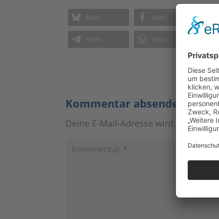
teilen
teilen
teilen
teilen
Kommentar absenden
Deine E-Mail-Adresse wird nicht veröf