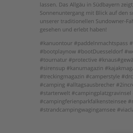
lassen. Das Allgäu in Südbayern zeig
Sonnenuntergang mit Blick auf den
unserer traditionellen Sundowner-Fa
gesehen und erlebt haben!
#kanuontour #paddelnmachtspass #
#bootplaynow #bootDuesseldorf #wei
#tournatur #protective #knaus#gewäs
#sirensup #kanumagazin #kajakmaga
#treckingmagazin #camperstyle #dr
#camping #alltagsausbrecher #2incr
#starterwelt #campingplatzgravinse
#campingferienparkfalkensteinsee 
#strandcampingwagingamsee #viac