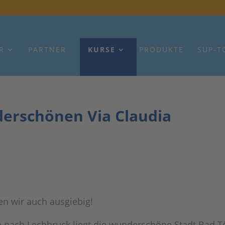
R
PARTNER
KURSE
PRODUKTE
SUP-T
rschönen Via Claudia
en wir auch ausgiebig!
 nach Lechbruck liegt die wunderschöne Stadt Bad Tö