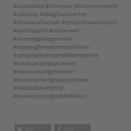
#outdoorkid #2increase #blueoceanworld
#camping #alltagsausbrecher
#2increaseinaction #entdeckewassersport
#spochtsgeist #starterwelt
#campingplatzgravinsel
#campingferienparkteichmann
#campingferienparkfalkensteinsee
#naturcampingspitzenort
#naturcampingzweiseen
#strandcampingwagingamsee
#viaclaudiacamping
#knauscampingbaddürkheim
teilen
teilen