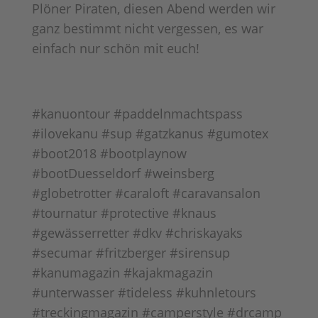
Plöner Piraten, diesen Abend werden wir
ganz bestimmt nicht vergessen, es war
einfach nur schön mit euch!
#kanuontour #paddelnmachtspass
#ilovekanu #sup #gatzkanus #gumotex
#boot2018 #bootplaynow
#bootDuesseldorf #weinsberg
#globetrotter #caraloft #caravansalon
#tournatur #protective #knaus
#gewässerretter #dkv #chriskayaks
#secumar #fritzberger #sirensup
#kanumagazin #kajakmagazin
#unterwasser #tideless #kuhnletours
#treckingmagazin #camperstyle #drcamp