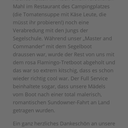
Mahl im Restaurant des Campingplatzes
Mehr Informationen
(die Tomatensuppe mit Käse Leute, die
müsst ihr probieren!) noch eine
Akzeptieren
Verabredung mit den Jungs der
Powered by
Usercentrics Consent
Segelschule. Während unser „Master and
Management Platform
Commander“ mit dem Segelboot
draussen war, wurde der Rest von uns mit
dem rosa Flamingo-Tretboot abgeholt und
das war so extrem kitschig, dass es schon
wieder richtig cool war. Der Full Service
beinhaltete sogar, dass unsere Mädels
vom Boot nach einer total malerisch,
romantischen Sundowner-Fahrt an Land
getragen wurden.
Ein ganz herzliches Dankeschön an unsere