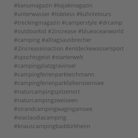
#kanumagazin #kajakmagazin
#unterwasser #tideless #kuhnletours
#treckingmagazin #camperstyle #drcamp
#outdoorkid #2increase #blueoceanworld
#camping #alltagsausbrecher
#2increaseinaction #entdeckewassersport
#spochtsgeist #starterwelt
#campingplatzgravinsel
#campingferienparkteichmann
#campingferienparkfalkensteinsee
#naturcampingspitzenort
#naturcampingzweiseen
#strandcampingwagingamsee
#viaclaudiacamping
#knauscampingbaddürkheim