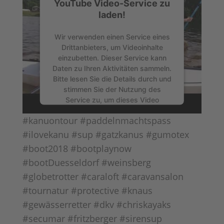
YouTube Video-Service zu
laden!
Wir verwenden einen Service eines
Drittanbieters, um Videoinhalte
einzubetten. Dieser Service kann
Daten zu Ihren Aktivitäten sammeln.
Bitte lesen Sie die Details durch und
stimmen Sie der Nutzung des
Service zu, um dieses Video
anzusehen.
#kanuontour #paddelnmachtspass
#ilovekanu #sup #gatzkanus #gumotex
Mehr Informationen
#boot2018 #bootplaynow
#bootDuesseldorf #weinsberg
Akzeptieren
#globetrotter #caraloft #caravansalon
Powered by
Usercentrics Consent
#tournatur #protective #knaus
Management Platform
#gewässerretter #dkv #chriskayaks
#secumar #fritzberger #sirensup