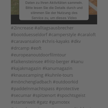
Daten zu Ihren Aktivitäten sammeln.
Bitte lesen Sie die Details durch und
stimmen Sie der Nutzung des
Service zu, um dieses Video
anzusehen.
#2increase #alltagsausbrecher
#bootduesseldorf #camperstyle #caraloft
Mehr Informationen
#caravansalon #chris-kayaks #dkv
#drcamp #eoft
Akzeptieren
#europeanoutdoorfilmtour
powered by
Usercentrics Consent
#falkensteinsee #fritz-berger #kanu
Management Platform
&
eRecht24
#kajakmagazin #kanumagazin
#knauscamping #kuhnle-tours
#mönchengladbach #outdoorkid
#paddelnmachtspass #protective
#secumar #spitzenort #spochtsgeist
#starterwelt #gatz #gumotex