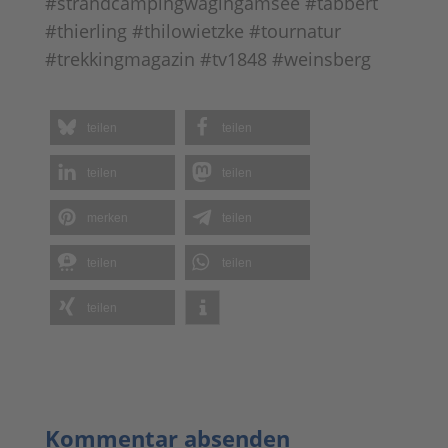
#strandcampingwagingamsee #tabbert
#thierling #thilowietzke #tournatur
#trekkingmagazin #tv1848 #weinsberg
teilen
teilen
teilen
teilen
merken
teilen
teilen
teilen
teilen
Kommentar absenden