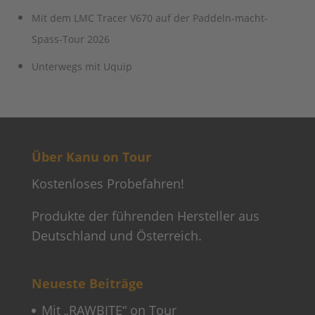
Mit dem LMC Tracer V670 auf der Paddeln-macht-
Spass-Tour 2026
Unterwegs mit Uquip
Über Kanu on Tour
Kostenloses Probefahren!
Produkte der führenden Hersteller aus
Deutschland und Österreich.
Neueste Beiträge
Mit „RAWBITE“ on Tour