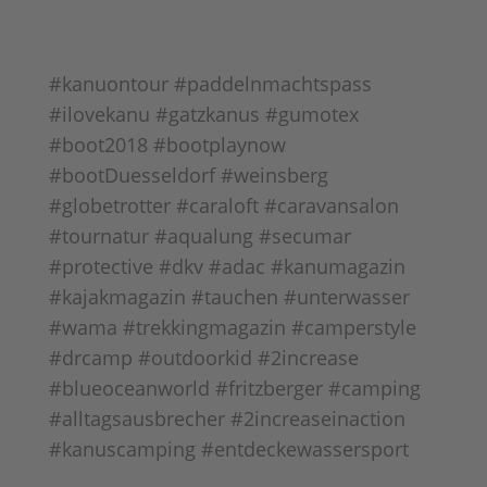
#kanuontour #paddelnmachtspass
#ilovekanu #gatzkanus #gumotex
#boot2018 #bootplaynow
#bootDuesseldorf #weinsberg
#globetrotter #caraloft #caravansalon
#tournatur #aqualung #secumar
#protective #dkv #adac #kanumagazin
#kajakmagazin #tauchen #unterwasser
#wama #trekkingmagazin #camperstyle
#drcamp #outdoorkid #2increase
#blueoceanworld #fritzberger #camping
#alltagsausbrecher #2increaseinaction
#kanuscamping #entdeckewassersport