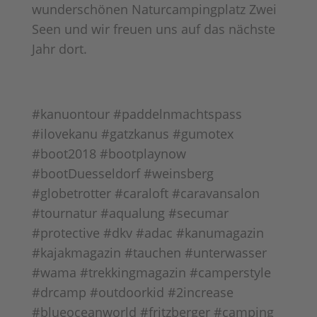
wunderschönen Naturcampingplatz Zwei
Seen und wir freuen uns auf das nächste
Jahr dort.
#kanuontour #paddelnmachtspass
#ilovekanu #gatzkanus #gumotex
#boot2018 #bootplaynow
#bootDuesseldorf #weinsberg
#globetrotter #caraloft #caravansalon
#tournatur #aqualung #secumar
#protective #dkv #adac #kanumagazin
#kajakmagazin #tauchen #unterwasser
#wama #trekkingmagazin #camperstyle
#drcamp #outdoorkid #2increase
#blueoceanworld #fritzberger #camping