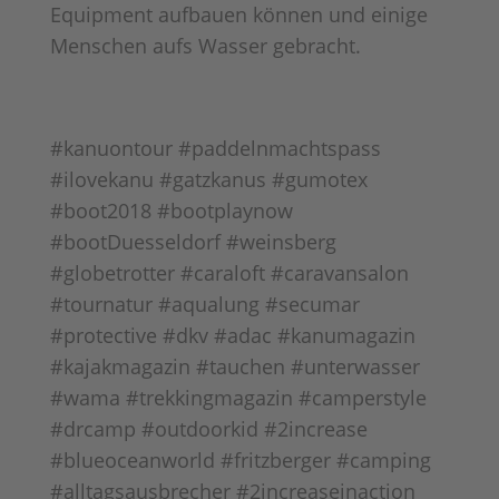
Equipment aufbauen können und einige
Menschen aufs Wasser gebracht.
#kanuontour #paddelnmachtspass
#ilovekanu #gatzkanus #gumotex
#boot2018 #bootplaynow
#bootDuesseldorf #weinsberg
#globetrotter #caraloft #caravansalon
#tournatur #aqualung #secumar
#protective #dkv #adac #kanumagazin
#kajakmagazin #tauchen #unterwasser
#wama #trekkingmagazin #camperstyle
#drcamp #outdoorkid #2increase
#blueoceanworld #fritzberger #camping
#alltagsausbrecher #2increaseinaction