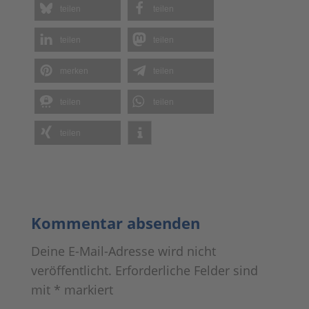
Mehr Informationen
teilen
teilen
Akzeptieren
teilen
teilen
Powered by
Usercentrics Consent
merken
teilen
Management Platform
teilen
teilen
teilen
Kommentar absenden
Deine E-Mail-Adresse wird nicht
veröffentlicht.
Erforderliche Felder sind
mit
*
markiert